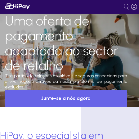
Uma oferta de
pagamento
adaptada ao sector
de retalho
Tire partido de soluções escaláveis e seguras concebidas para
o seu negócio através da nossa plataforma de pagamento
evoluidos.
Junte-se a nós agora
HiPay, o especialista em