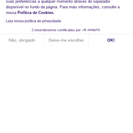
suas preferências a qualquer momento através do separador
disponível no fundo da página. Para mais informações, consulte a
nossa
Política de Cookies
.
Leia nossa política de privacidade
Começar hoje com o
Consentimentos certificados por
HiPay
Não, obrigado
Deixe-me escolher
OK!
Axeptio consent
Plataforma de Gestão de Consentimento: Personalize suas op
Aumento dos pagamentos
Nossa plataforma permite que você personalize e gerencie sua
Tecnologia reactiva
Experiências de compra fluidas
Marcar uma consulta