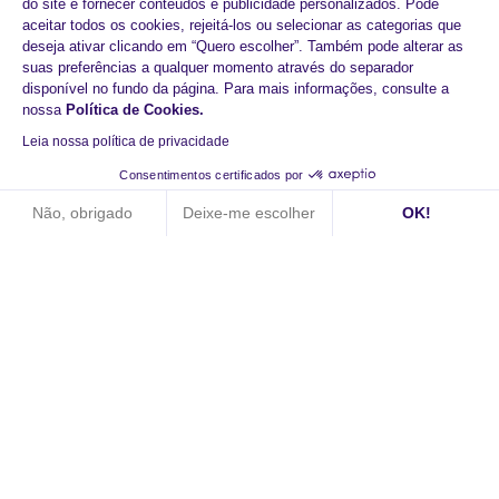
do site e fornecer conteúdos e publicidade personalizados. Pode
aceitar todos os cookies, rejeitá-los ou selecionar as categorias que
deseja ativar clicando em “Quero escolher”. Também pode alterar as
suas preferências a qualquer momento através do separador
disponível no fundo da página. Para mais informações, consulte a
nossa
Política de Cookies
.
Leia nossa política de privacidade
Começar hoje com o
Consentimentos certificados por
HiPay
Não, obrigado
Deixe-me escolher
OK!
Axeptio consent
Plataforma de Gestão de Consentimento: Personalize suas op
Aumento dos pagamentos
Nossa plataforma permite que você personalize e gerencie sua
Tecnologia reactiva
Experiências de compra fluidas
Marcar uma consulta