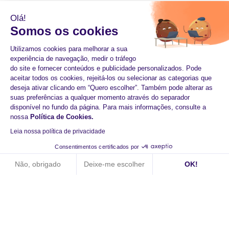
Olá!
Somos os cookies
Utilizamos cookies para melhorar a sua
experiência de navegação, medir o tráfego
do site e fornecer conteúdos e publicidade personalizados. Pode
aceitar todos os cookies, rejeitá-los ou selecionar as categorias que
deseja ativar clicando em “Quero escolher”. Também pode alterar as
suas preferências a qualquer momento através do separador
disponível no fundo da página. Para mais informações, consulte a
nossa
Política de Cookies
.
Leia nossa política de privacidade
Começar hoje com o
Consentimentos certificados por
HiPay
Não, obrigado
Deixe-me escolher
OK!
Axeptio consent
Plataforma de Gestão de Consentimento: Personalize suas op
Aumento dos pagamentos
Nossa plataforma permite que você personalize e gerencie sua
Tecnologia reactiva
Experiências de compra fluidas