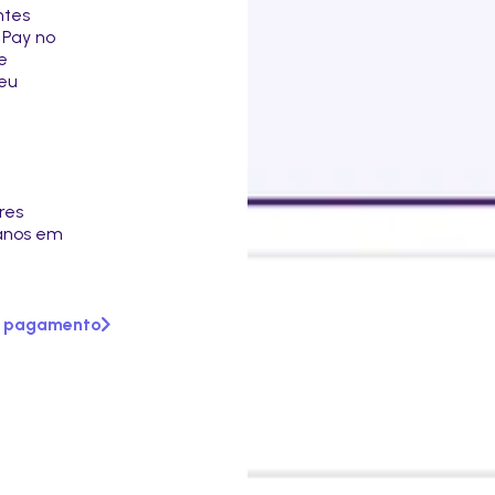
ntes
 Pay no
e
eu
res
ianos em
e pagamento