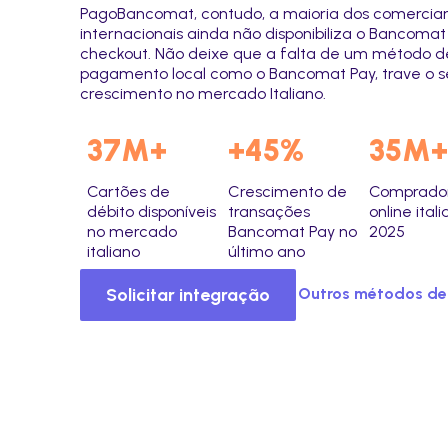
PagoBancomat, contudo, a maioria dos comercia
internacionais ainda não disponibiliza o Bancomat
checkout. Não deixe que a falta de um método d
pagamento local como o Bancomat Pay, trave o s
crescimento no mercado Italiano.
37M+
+45%
35M+
Cartões de
Crescimento de
Comprado
débito disponíveis
transações
online ital
no mercado
Bancomat Pay no
2025
italiano
último ano
Solicitar integração
Outros métodos d