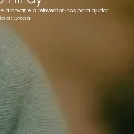
 a inovar e a reinventar-nos para ajudar
a a Europa.