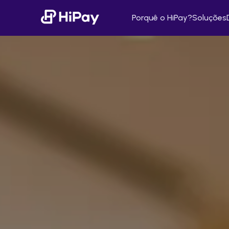
Porquê o HiPay?
Soluções