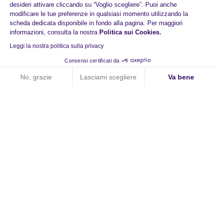
desideri attivare cliccando su “Voglio scegliere”. Puoi anche
modificare le tue preferenze in qualsiasi momento utilizzando la
scheda dedicata disponibile in fondo alla pagina. Per maggiori
informazioni, consulta la nostra
Politica sui Cookies
.
Leggi la nostra politica sulla privacy
Consensi certificati da
No, grazie
Lasciami scegliere
Va bene
Axeptio consent
Piattaforma di Gestione del Consenso: Personalizza le tue opzi
La nostra piattaforma ti consente di personalizzare e gestire le
HiPay
Chi siamo