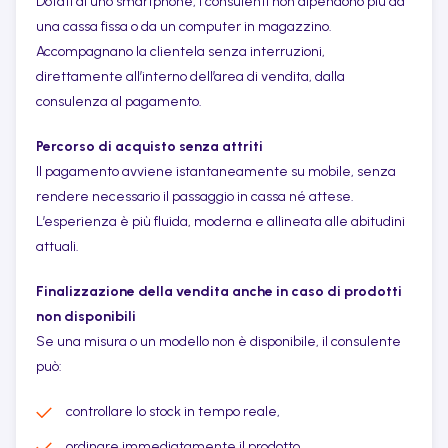
Dotati di uno smartphone, i consulenti non dipendono più da
una cassa fissa o da un computer in magazzino.
Accompagnano la clientela senza interruzioni,
direttamente all’interno dell’area di vendita, dalla
consulenza al pagamento.
Percorso di acquisto senza attriti
Il pagamento avviene istantaneamente su mobile, senza
rendere necessario il passaggio in cassa né attese.
L’esperienza è più fluida, moderna e allineata alle abitudini
attuali.
Finalizzazione della vendita anche in caso di prodotti
non disponibili
Se una misura o un modello non è disponibile, il consulente
può:
controllare lo stock in tempo reale,
ordinare immediatamente il prodotto,