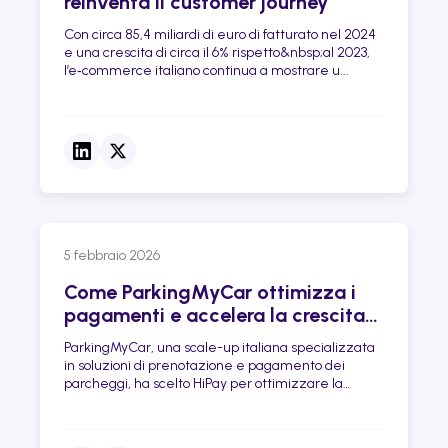
reinventa il customer journey
Con circa 85,4 miliardi di euro di fatturato nel 2024
e una crescita di circa il 6% rispetto&nbsp;al 2023,
l’e‑commerce italiano continua a mostrare u...
5 febbraio 2026
Come ParkingMyCar ottimizza i
pagamenti e accelera la crescita
con HiPay
ParkingMyCar, una scale-up italiana specializzata
in soluzioni di prenotazione e pagamento dei
parcheggi, ha scelto HiPay per ottimizzare la
propria esperienza di pagamento e supportare il
proprio sviluppo