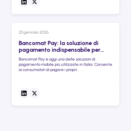
23 gennaio 2026
Bancomat Pay: la soluzione di
pagamento indispensabile per
conquistare il mercato italiano
Bancomat Pay è oggi una delle soluzioni di
pagamento mobile più utilizzate in Italia. Consente
ai consumatori di pagare i propri
acquisti&nbsp;online ...