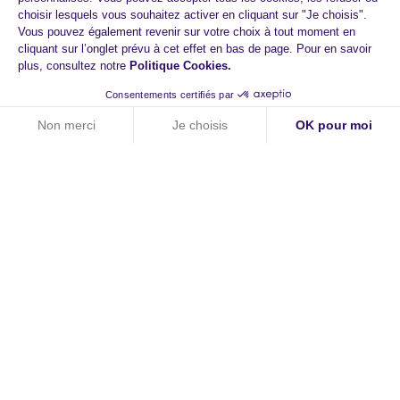
choisir lesquels vous souhaitez activer en cliquant sur "Je choisis".
Vous pouvez également revenir sur votre choix à tout moment en
cliquant sur l’onglet prévu à cet effet en bas de page. Pour en savoir
plus, consultez notre
Politique Cookies
.
Démarrer dès aujourd'hui
Consentements certifiés par
avec HiPay
Non merci
Je choisis
OK pour moi
Axeptio consent
Plateforme de Gestion du Consentement : Personnalisez vos O
Paiements augmentés
Notre plateforme vous permet d'adapter et de gérer vos paramètr
Technologie responsive
Expériences d'achat fluides
Prendre RDV