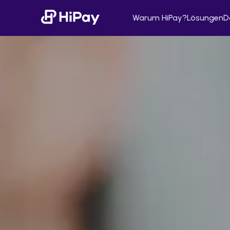
Warum HiPay?
Lösungen
D