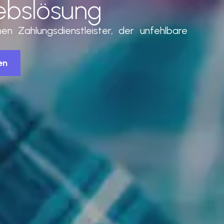
iebslösung
en Zahlungsdienstleister, der unfehlbare
en