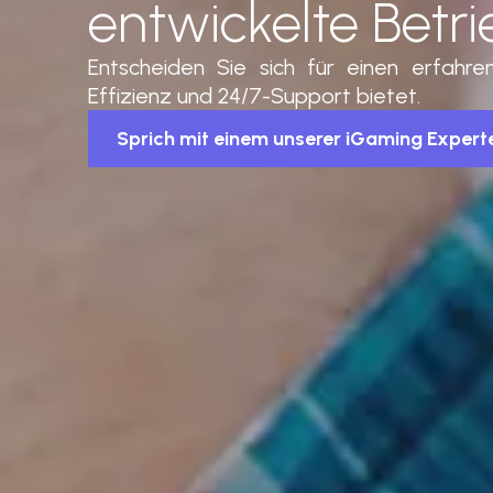
entwickelte Betr
Entscheiden Sie sich für einen erfahren
Effizienz und 24/7-Support bietet.
Sprich mit einem unserer iGaming Expert