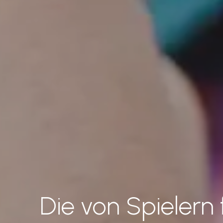
Die von Spielern 