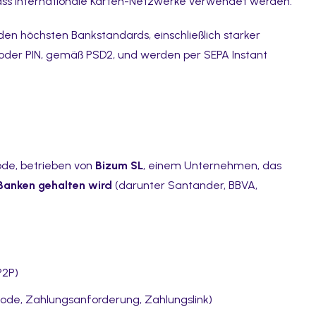
dass internationale Karten-Netzwerke verwendet werden.
den höchsten Bankstandards, einschließlich starker
oder PIN, gemäß PSD2, und werden per SEPA Instant
ode, betrieben von
Bizum SL
, einem Unternehmen, das
Banken gehalten wird
(darunter Santander, BBVA,
P2P)
ode, Zahlungsanforderung, Zahlungslink)