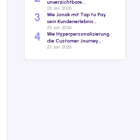
unverzichtbare
23. Jan. 2026
Zahlungslösung zur
3
Wie Jonak mit Tap to Pay
Erschließung des
sein Kundenerlebnis
italienischen Marktes
23. Jan. 2026
revolutioniert
4
Wie Hyperpersonalisierung
die Customer Journey
23. Jan. 2026
verändert