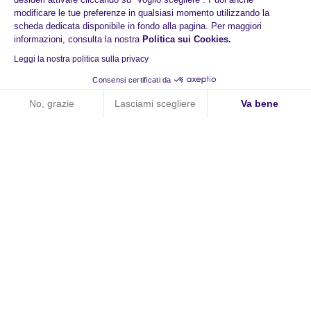
modificare le tue preferenze in qualsiasi momento utilizzando la
scheda dedicata disponibile in fondo alla pagina. Per maggiori
informazioni, consulta la nostra
Politica sui Cookies
.
Leggi la nostra politica sulla privacy
Prova HiPay oggi stesso
Consensi certificati da
No, grazie
Lasciami scegliere
Va bene
Pagamenti aumentati
Axeptio consent
Piattaforma di Gestione del Consenso: Personalizza le tue opzi
Tecnologia responsive
La nostra piattaforma ti consente di personalizzare e gestire le
Esperienze di acquisto senza interruzioni
Pianifica una meeting