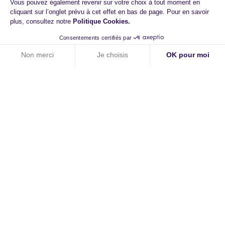
Vous pouvez également revenir sur votre choix à tout moment en
cliquant sur l’onglet prévu à cet effet en bas de page. Pour en savoir
plus, consultez notre
Politique Cookies
.
Consentements certifiés par
Non merci
Je choisis
OK pour moi
Axeptio consent
Plateforme de Gestion du Consentement : Personnalisez vos O
Notre plateforme vous permet d'adapter et de gérer vos paramètr
HiPay
A propos
Contact
Carrières
Newsroom