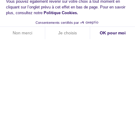
Vous pouvez également revenir sur votre choix à tout moment en
cliquant sur l’onglet prévu à cet effet en bas de page. Pour en savoir
plus, consultez notre
Politique Cookies
.
Consentements certifiés par
Non merci
Je choisis
OK pour moi
Axeptio consent
Plateforme de Gestion du Consentement : Personnalisez vos O
Notre plateforme vous permet d'adapter et de gérer vos paramètr
HiPay
A propos
Contact
Carrières
Newsroom