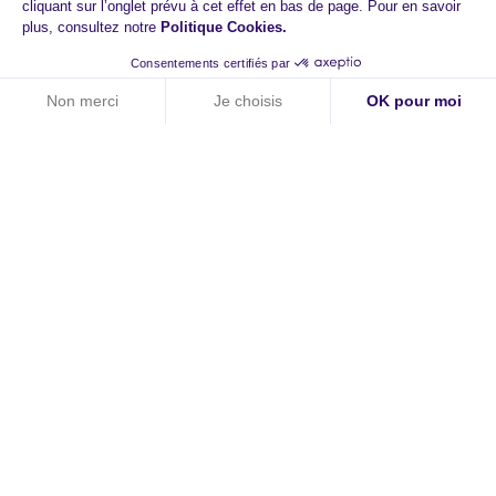
cliquant sur l’onglet prévu à cet effet en bas de page. Pour en savoir
plus, consultez notre
Politique Cookies
.
Consentements certifiés par
Non merci
Je choisis
OK pour moi
Axeptio consent
Plateforme de Gestion du Consentement : Personnalisez vos O
Notre plateforme vous permet d'adapter et de gérer vos paramètr
HiPay
A propos
Contact
Carrières
Newsroom
Investisseurs