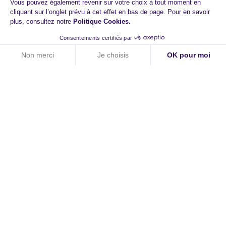
Vous pouvez également revenir sur votre choix à tout moment en
cliquant sur l’onglet prévu à cet effet en bas de page. Pour en savoir
plus, consultez notre
Politique Cookies
.
Consentements certifiés par
Non merci
Je choisis
OK pour moi
Axeptio consent
Plateforme de Gestion du Consentement : Personnalisez vos O
Notre plateforme vous permet d'adapter et de gérer vos paramètr
HiPay
A propos
Contact
Carrières
Newsroom