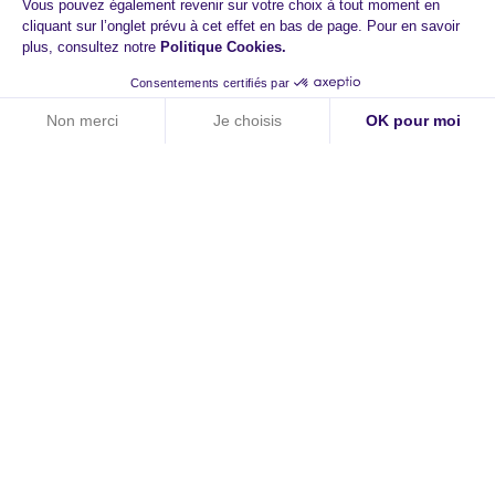
Vous pouvez également revenir sur votre choix à tout moment en
cliquant sur l’onglet prévu à cet effet en bas de page. Pour en savoir
plus, consultez notre
Politique Cookies
.
Consentements certifiés par
Non merci
Je choisis
OK pour moi
Axeptio consent
Plateforme de Gestion du Consentement : Personnalisez vos O
Notre plateforme vous permet d'adapter et de gérer vos paramètr
HiPay
A propos
Contact
Carrières
Newsroom