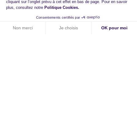
cliquant sur l’onglet prévu à cet effet en bas de page. Pour en savoir
plus, consultez notre
Politique Cookies
.
Consentements certifiés par
Non merci
Je choisis
OK pour moi
Axeptio consent
Plateforme de Gestion du Consentement : Personnalisez vos O
Notre plateforme vous permet d'adapter et de gérer vos paramètr
HiPay
A propos
Contact
Carrières
Newsroom
Investisseurs