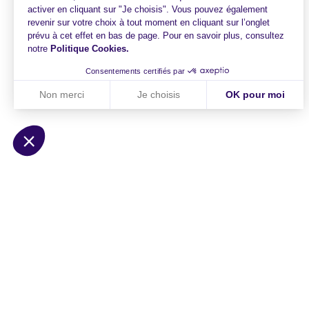
activer en cliquant sur "Je choisis". Vous pouvez également
revenir sur votre choix à tout moment en cliquant sur l’onglet
prévu à cet effet en bas de page. Pour en savoir plus, consultez
notre
Politique Cookies
.
Consentements certifiés par
Non merci
Je choisis
OK pour moi
Axeptio consent
Plateforme de Gestion du Consentement : Personnalisez vo
Notre plateforme vous permet d'adapter et de gérer vos param
HiPay
Solutions