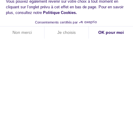
Vous pouvez également revenir sur votre choix à tout moment en
cliquant sur l’onglet prévu à cet effet en bas de page. Pour en savoir
plus, consultez notre
Politique Cookies
.
Consentements certifiés par
Non merci
Je choisis
OK pour moi
Axeptio consent
Plateforme de Gestion du Consentement : Personnalisez vos O
Notre plateforme vous permet d'adapter et de gérer vos paramètr
HiPay
A propos
Contact
Carrières
Newsroom