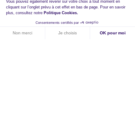
Vous pouvez également revenir sur votre choix à tout moment en
cliquant sur l’onglet prévu à cet effet en bas de page. Pour en savoir
plus, consultez notre
Politique Cookies
.
Consentements certifiés par
Non merci
Je choisis
OK pour moi
Axeptio consent
Plateforme de Gestion du Consentement : Personnalisez vos O
Notre plateforme vous permet d'adapter et de gérer vos paramètr
HiPay
A propos
Contact
Carrières
Newsroom