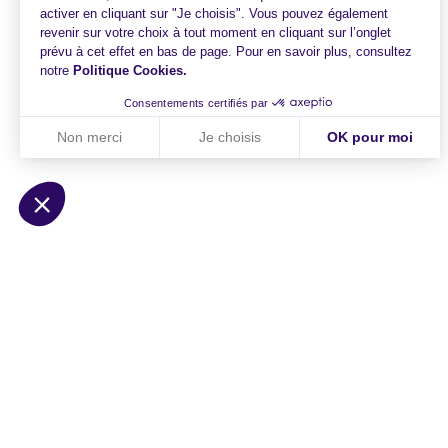
activer en cliquant sur "Je choisis". Vous pouvez également
revenir sur votre choix à tout moment en cliquant sur l’onglet
prévu à cet effet en bas de page. Pour en savoir plus, consultez
notre
Politique Cookies
.
Consentements certifiés par
Non merci
Je choisis
OK pour moi
Axeptio consent
Plateforme de Gestion du Consentement : Personnalisez vo
Notre plateforme vous permet d'adapter et de gérer vos param
HiPay
Solutions